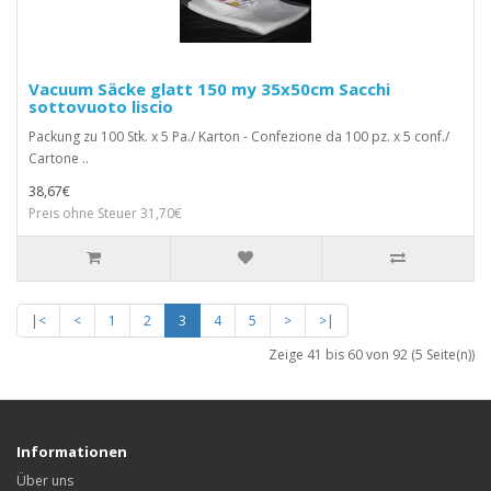
Vacuum Säcke glatt 150 my 35x50cm Sacchi
sottovuoto liscio
Packung zu 100 Stk. x 5 Pa./ Karton - Confezione da 100 pz. x 5 conf./
Cartone ..
38,67€
Preis ohne Steuer 31,70€
|<
<
1
2
3
4
5
>
>|
Zeige 41 bis 60 von 92 (5 Seite(n))
Informationen
Über uns