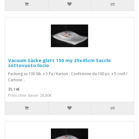
Vacuum Säcke glatt 150 my 35x45cm Sacchi
sottovuoto liscio
Packung zu 100 Stk. x 5 Pa./ Karton - Confezione da 100 pz. x 5 conf./
Cartone ..
35,14€
Preis ohne Steuer 28,80€