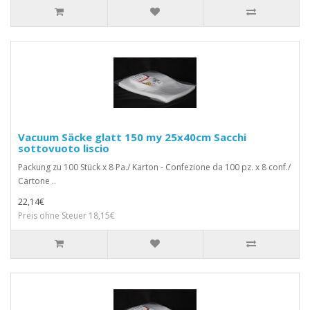
Vacuum Säcke glatt 150 my 25x40cm Sacchi
sottovuoto liscio
Packung zu 100 Stück x 8 Pa./ Karton - Confezione da 100 pz. x 8 conf./
Cartone ..
22,14€
Preis ohne Steuer 18,15€