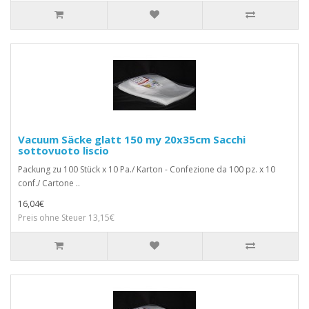
Vacuum Säcke glatt 150 my 20x35cm Sacchi
sottovuoto liscio
Packung zu 100 Stück x 10 Pa./ Karton - Confezione da 100 pz. x 10
conf./ Cartone ..
16,04€
Preis ohne Steuer 13,15€