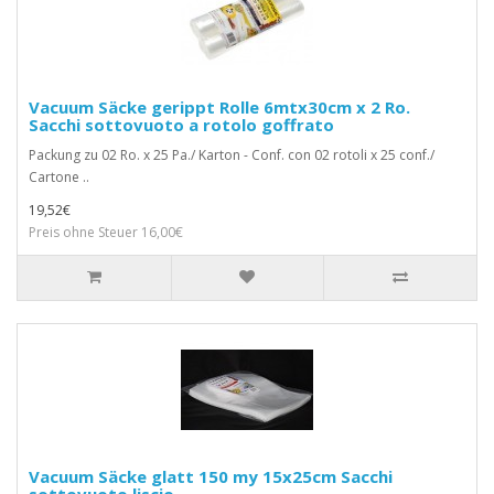
Vacuum Säcke gerippt Rolle 6mtx30cm x 2 Ro.
Sacchi sottovuoto a rotolo goffrato
Packung zu 02 Ro. x 25 Pa./ Karton - Conf. con 02 rotoli x 25 conf./
Cartone ..
19,52€
Preis ohne Steuer 16,00€
Vacuum Säcke glatt 150 my 15x25cm Sacchi