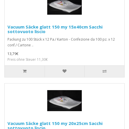
Vacuum Säcke glatt 150 my 15x40cm Sacchi
sottovuoto liscio
Packung zu 100 Stück x 12 Pa./ Karton - Confezione da 100 pz. x 12
conf./ Cartone ..
13,79€
Preis ohne Steuer 11,30€
Vacuum Säcke glatt 150 my 20x25cm Sacchi
sottovuoto liscio