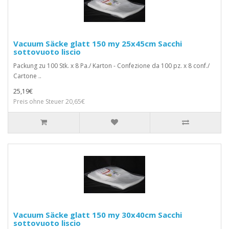
Vacuum Säcke glatt 150 my 25x45cm Sacchi
sottovuoto liscio
Packung zu 100 Stk. x 8 Pa./ Karton - Confezione da 100 pz. x 8 conf./
Cartone ..
25,19€
Preis ohne Steuer 20,65€
Vacuum Säcke glatt 150 my 30x40cm Sacchi
sottovuoto liscio