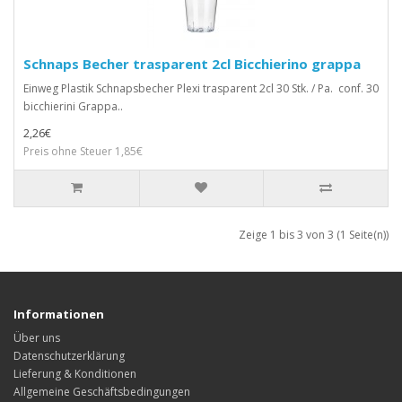
Schnaps Becher trasparent 2cl Bicchierino grappa
Einweg Plastik Schnapsbecher Plexi trasparent 2cl 30 Stk. / Pa. conf. 30
bicchierini Grappa..
2,26€
Preis ohne Steuer 1,85€
Zeige 1 bis 3 von 3 (1 Seite(n))
Informationen
Über uns
Datenschutzerklärung
Lieferung & Konditionen
Allgemeine Geschäftsbedingungen