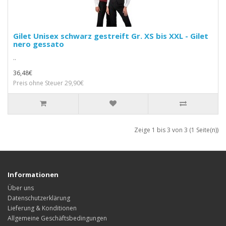
Gilet Unisex schwarz gestreift Gr. XS bis XXL - Gilet
nero gessato
..
36,48€
Preis ohne Steuer 29,90€
Zeige 1 bis 3 von 3 (1 Seite(n))
Informationen
Über uns
Datenschutzerklärung
Lieferung & Konditionen
Allgemeine Geschäftsbedingungen