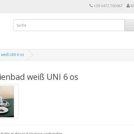
+39 0472 760467
M
weiß UNI 6 os
ienbad weiß UNI 6 os
dukte in dieser Kategorie vorhanden.