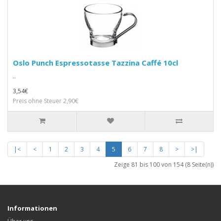
Oslo Punch Espressotasse Tazzina Caffé 10cl
..
3,54€
Preis ohne Steuer 2,90€
|<
<
1
2
3
4
5
6
7
8
>
>|
Zeige 81 bis 100 von 154 (8 Seite(n))
Informationen