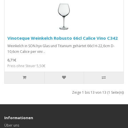
Vinoteque Weinkelch Robusto 66cl Calice Vino C342
Weinkelch in SON.hyx Glas und Titanium gehärtet 66cl H-22,6cm D-
10,6cm Calice per vini ..
6,71€
Preis ohne Steuer 5,50€
Zeige 1 bis 13 von 13 (1 Seite(n))
Informationen
Über uns