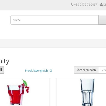
+39 0472 760467
M
ity
Sortieren nach
Produktvergleich (0)