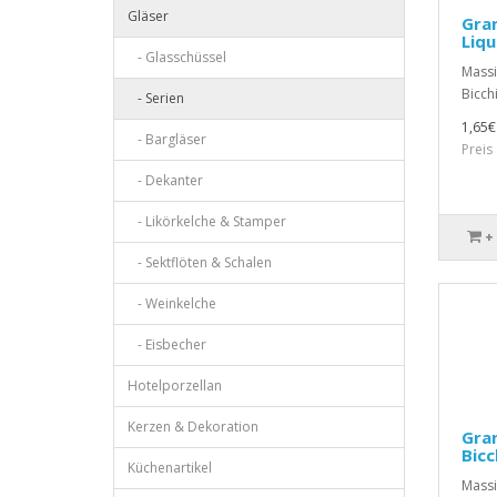
Gläser
Gran
Liq
- Glasschüssel
Massi
Bicch
- Serien
1,65€
- Bargläser
Preis
- Dekanter
- Likörkelche & Stamper
+
- Sektflöten & Schalen
- Weinkelche
- Eisbecher
Hotelporzellan
Kerzen & Dekoration
Gran
Bicc
Küchenartikel
Massi