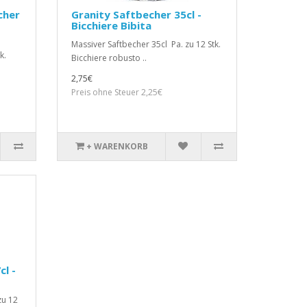
cher
Granity Saftbecher 35cl -
Bicchiere Bibita
Massiver Saftbecher 35cl Pa. zu 12 Stk.
k.
Bicchiere robusto ..
2,75€
Preis ohne Steuer 2,25€
+ WARENKORB
l -
zu 12