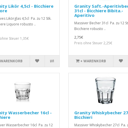
ity Likör 4,5cl - Bicchiere
Granity Saft.-Aperitivbe
uore
31cl - Bicchiere Bibita.-
Aperitivo
ves Likörglas 4,5cl Pa. zu 12 Stk.
Massiver Becher 31cl Pa. zu 12 St
iere Liquore robusto ..
Bicchiere robusto ..
2,75€
 ohne Steuer 1,35€
Preis ohne Steuer 2,25€
 WARENKORB
+ WARENKORB
ity Wasserbecher 16cl -
Granity Whiskybecher 27c
hiere
Bicchieri
ver Wasserbecher 16cl Pa. zu 12
Massiver Whiskybecher 27cl Pa. 