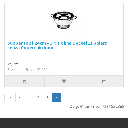
Suppentopf 24cm - 3,1lt ohne Deckel Zuppiera
senza Coperchio inox
..
75,95€
Preis ohne Steuer 62,25€
|<
<
1
2
3
4
Zeige 61 bis 73 von 73 (4 Seite(n))