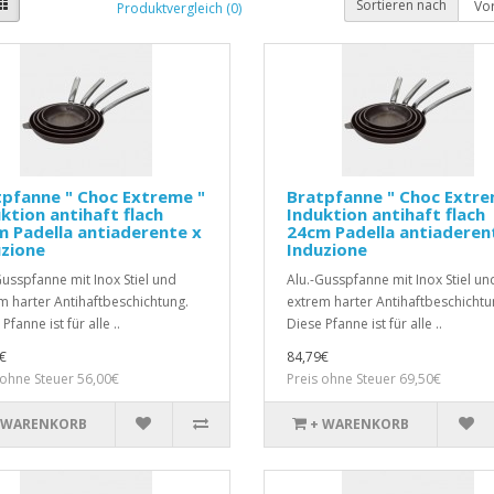
Sortieren nach
Produktvergleich (0)
pfanne " Choc Extreme "
Bratpfanne " Choc Extre
ktion antihaft flach
Induktion antihaft flach
 Padella antiaderente x
24cm Padella antiaderen
zione
Induzione
Gusspfanne mit Inox Stiel und
Alu.-Gusspfanne mit Inox Stiel un
m harter Antihaftbeschichtung.
extrem harter Antihaftbeschichtu
Pfanne ist für alle ..
Diese Pfanne ist für alle ..
€
84,79€
 ohne Steuer 56,00€
Preis ohne Steuer 69,50€
 WARENKORB
+ WARENKORB