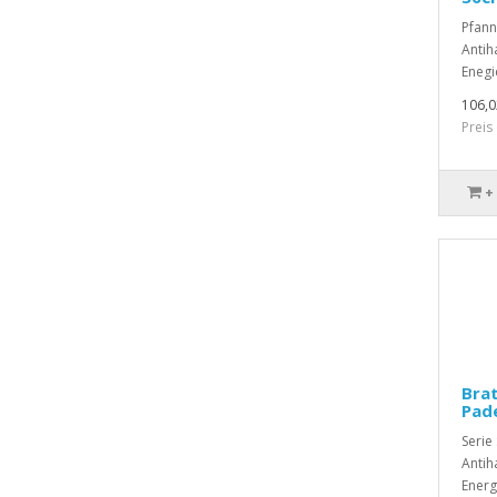
Pfann
Antih
Enegi
106,0
Preis
+
Brat
Pade
Serie
Antih
Energ