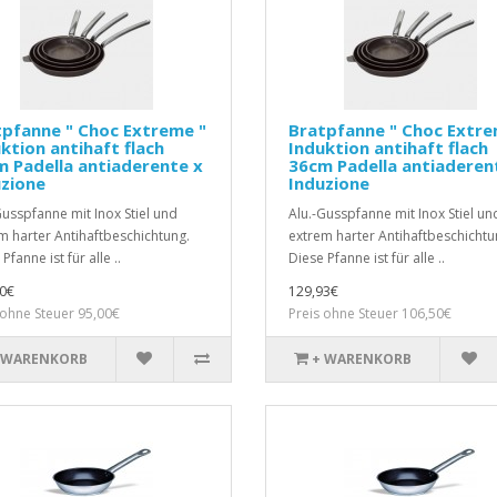
pfanne " Choc Extreme "
Bratpfanne " Choc Extre
ktion antihaft flach
Induktion antihaft flach
 Padella antiaderente x
36cm Padella antiaderen
zione
Induzione
Gusspfanne mit Inox Stiel und
Alu.-Gusspfanne mit Inox Stiel un
m harter Antihaftbeschichtung.
extrem harter Antihaftbeschichtu
Pfanne ist für alle ..
Diese Pfanne ist für alle ..
0€
129,93€
 ohne Steuer 95,00€
Preis ohne Steuer 106,50€
 WARENKORB
+ WARENKORB