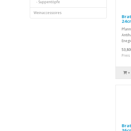
- Suppentöpfe
Weinaccessoires
Brat
24cm
Pfann
Antih
Enegi
53,80
Preis
+
Brat
36cm