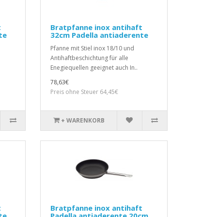
t
Bratpfanne inox antihaft
te
32cm Padella antiaderente
Pfanne mit Stiel inox 18/10 und
Antihaftbeschichtung für alle
Enegiequellen geeignet auch In..
78,63€
Preis ohne Steuer 64,45€
+ WARENKORB
t
Bratpfanne inox antihaft
te
Padella antiaderente 20cm