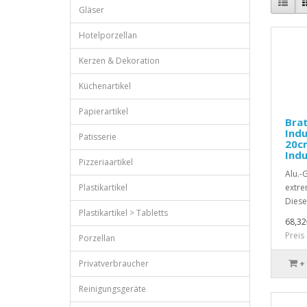
Gläser
Hotelporzellan
Kerzen & Dekoration
Küchenartikel
Papierartikel
Brat
Indu
Patisserie
20cm
Indu
Pizzeriaartikel
Alu.-
Plastikartikel
extre
Diese 
Plastikartikel > Tabletts
68,32
Preis
Porzellan
Privatverbraucher
+
Reinigungsgeräte