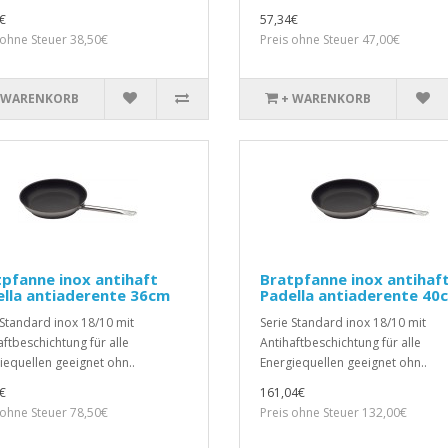
€
57,34€
 ohne Steuer 38,50€
Preis ohne Steuer 47,00€
 WARENKORB
+ WARENKORB
pfanne inox antihaft
Bratpfanne inox antihaf
lla antiaderente 36cm
Padella antiaderente 40
 Standard inox 18/10 mit
Serie Standard inox 18/10 mit
aftbeschichtung für alle
Antihaftbeschichtung für alle
iequellen geeignet ohn..
Energiequellen geeignet ohn..
€
161,04€
 ohne Steuer 78,50€
Preis ohne Steuer 132,00€