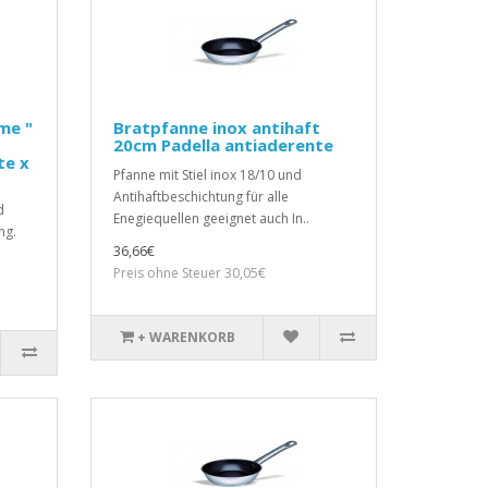
me "
Bratpfanne inox antihaft
20cm Padella antiaderente
te x
Pfanne mit Stiel inox 18/10 und
Antihaftbeschichtung für alle
d
Enegiequellen geeignet auch In..
ng.
36,66€
Preis ohne Steuer 30,05€
+ WARENKORB