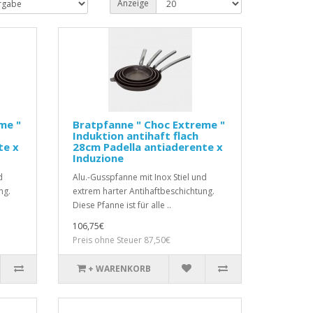
Anzeige
me "
Bratpfanne " Choc Extreme "
Induktion antihaft flach
te x
28cm Padella antiaderente x
Induzione
d
Alu.-Gusspfanne mit Inox Stiel und
ng.
extrem harter Antihaftbeschichtung.
Diese Pfanne ist für alle ..
106,75€
Preis ohne Steuer 87,50€
+ WARENKORB