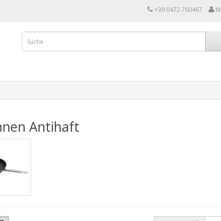
+39 0472 760467
M
nen Antihaft