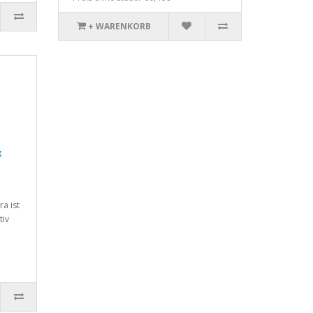
+ WARENKORB
x
a ist
tiv