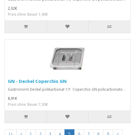
2,32€
Preis ohne Steuer 1,90€
GN - Deckel Coperchio GN
Gastronorm Deckel polikarbonat 1/1 Coperchio GN policarbonato ..
8,91€
Preis ohne Steuer 7,30€
|<
<
1
2
3
4
5
6
7
8
9
>