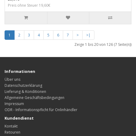
Preis ohne Steuer 19,60€
1
2
3
4
5
6
7
>
>|
Zeige 1 bis 20 von 126 (7 Seite(n))
Informationen
Über uns
Datenschutzerklärung
Lieferung & Konditionen
Allgemeine Geschäftsbedingungen
Impressum
ODR - Informationspflicht für Onlinhändler
Kundendienst
Kontakt
Retouren