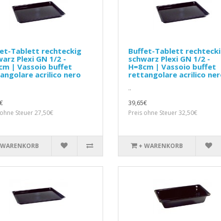
et-Tablett rechteckig
Buffet-Tablett rechteck
arz Plexi GN 1/2 -
schwarz Plexi GN 1/2 -
m | Vassoio buffet
H=8cm | Vassoio buffet
angolare acrilico nero
rettangolare acrilico ne
..
€
39,65€
 ohne Steuer 27,50€
Preis ohne Steuer 32,50€
 WARENKORB
+ WARENKORB