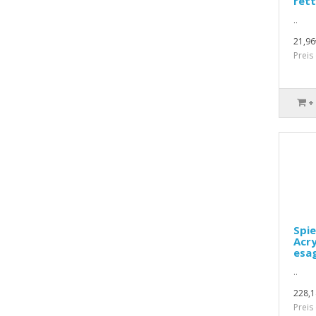
rett
..
21,96
Preis
+
Spie
Acry
esag
..
228,1
Preis