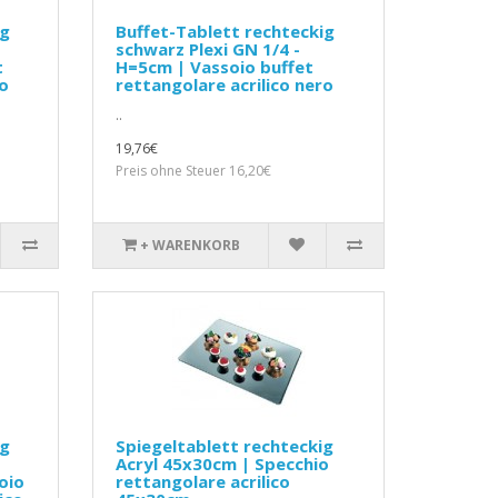
ig
Buffet-Tablett rechteckig
schwarz Plexi GN 1/4 -
t
H=5cm | Vassoio buffet
ro
rettangolare acrilico nero
..
19,76€
Preis ohne Steuer 16,20€
+ WARENKORB
ig
Spiegeltablett rechteckig
Acryl 45x30cm | Specchio
oio
rettangolare acrilico