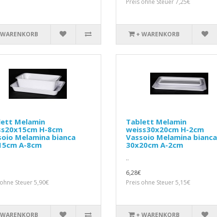
Preis ohne Steuer 7,25€
 WARENKORB
+ WARENKORB
lett Melamin
Tablett Melamin
ss20x15cm H-8cm
weiss30x20cm H-2cm
soio Melamina bianca
Vassoio Melamina bianca
15cm A-8cm
30x20cm A-2cm
..
6,28€
 ohne Steuer 5,90€
Preis ohne Steuer 5,15€
 WARENKORB
+ WARENKORB