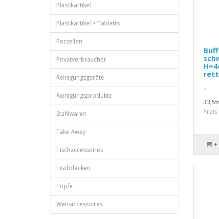
Plastikartikel
Plastikartikel > Tabletts
Porzellan
Buff
schw
Privatverbraucher
H=4c
rett
Reinigungsgeräte
..
Reinigungsprodukte
33,55
Preis
Stahlwaren
Take Away
+
Tischaccessoires
Tischdecken
Töpfe
Weinaccessoires