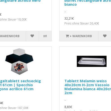
angolare acrilico nero
buffet rettangolare acril
bianco
..
€
32,21€
 ohne Steuer 18,00€
Preis ohne Steuer 26,40€
 WARENKORB
+ WARENKORB
geltablett sechseckig
Tablett Melamin weiss
l 61cm | Specchio
40x20cm H-2cm Vassoio
ono acrilico 61cm
Melamina bianca 40x20c
2cm
..
4€
8,85€
 ohne Steuer 187,00€