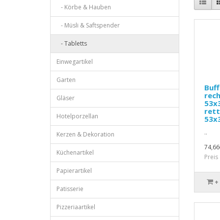
- Körbe & Hauben
- Müsli & Saftspender
- Tabletts
Einwegartikel
Garten
Buff
rech
Gläser
53x3
rett
Hotelporzellan
53x
..
Kerzen & Dekoration
74,66
Küchenartikel
Preis
Papierartikel
+
Patisserie
Pizzeriaartikel