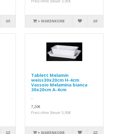
Preis ohne Steuer 3,95€
+ WARENKORB
Tablett Melamin
weiss30x20cm H-4cm
Vassoio Melamina bianca
30x20cm A-4cm
..
7,20€
Preis ohne Steuer 5,90€
+ WARENKORB