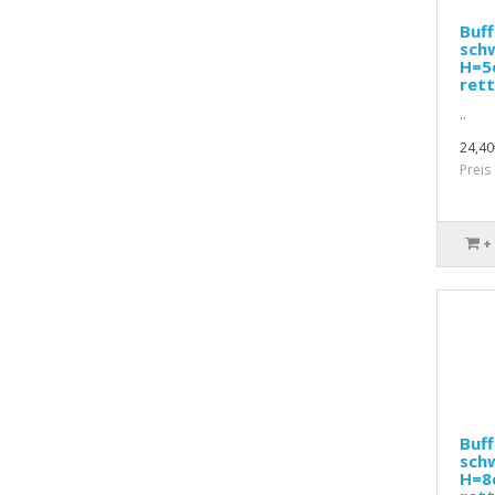
Buff
schw
H=5c
rett
..
24,40
Preis
+
Buff
schw
H=8c