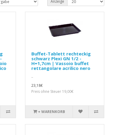
Anzeige
ig
Buffet-Tablett rechteckig
-
schwarz Plexi GN 1/2 -
oio
H=1,7cm | Vassoio buffet
ico
rettangolare acrilico nero
..
23,18€
Preis ohne Steuer 19,00€
+ WARENKORB