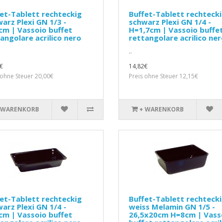
et-Tablett rechteckig
Buffet-Tablett rechteck
arz Plexi GN 1/3 -
schwarz Plexi GN 1/4 -
m | Vassoio buffet
H=1,7cm | Vassoio buffe
angolare acrilico nero
rettangolare acrilico ne
..
€
14,82€
 ohne Steuer 20,00€
Preis ohne Steuer 12,15€
 WARENKORB
+ WARENKORB
et-Tablett rechteckig
Buffet-Tablett rechteck
arz Plexi GN 1/4 -
weiss Melamin GN 1/5 -
m | Vassoio buffet
26,5x20cm H=8cm | Vass