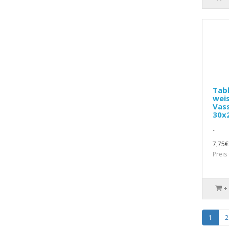
Tab
wei
Vas
30x
..
7,75€
Preis
+
1
2