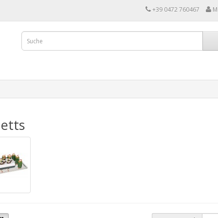
+39 0472 760467
M
etts