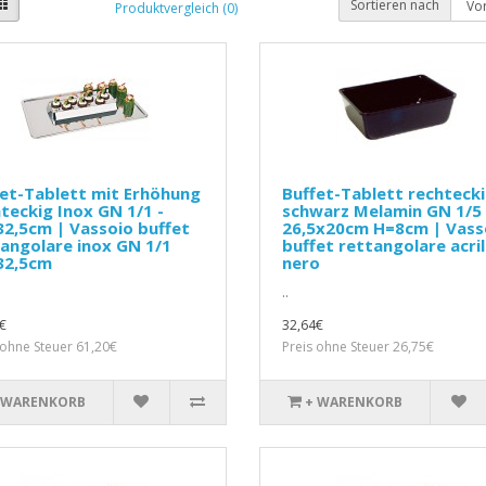
Sortieren nach
Produktvergleich (0)
et-Tablett mit Erhöhung
Buffet-Tablett rechteck
teckig Inox GN 1/1 -
schwarz Melamin GN 1/5 
2,5cm | Vassoio buffet
26,5x20cm H=8cm | Vass
angolare inox GN 1/1
buffet rettangolare acril
32,5cm
nero
..
€
32,64€
 ohne Steuer 61,20€
Preis ohne Steuer 26,75€
 WARENKORB
+ WARENKORB