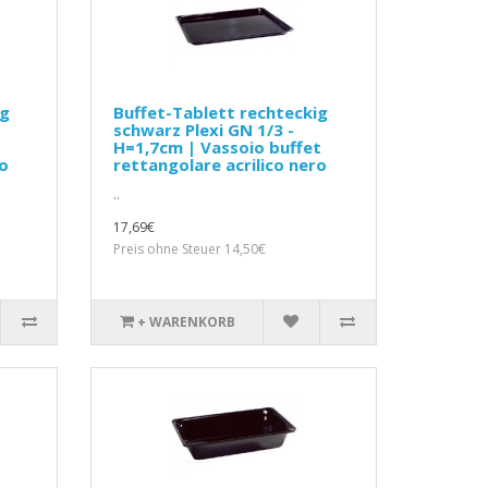
ig
Buffet-Tablett rechteckig
schwarz Plexi GN 1/3 -
H=1,7cm | Vassoio buffet
ro
rettangolare acrilico nero
..
17,69€
Preis ohne Steuer 14,50€
+ WARENKORB