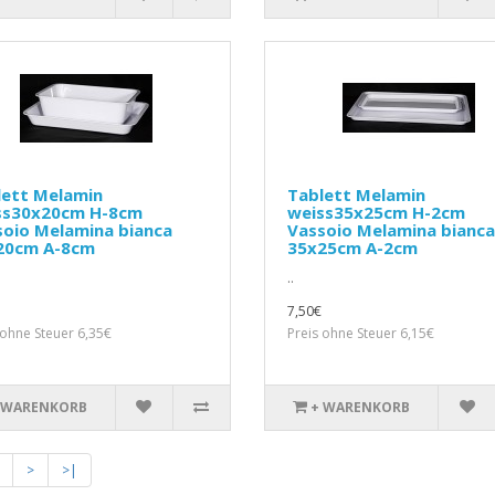
lett Melamin
Tablett Melamin
ss30x20cm H-8cm
weiss35x25cm H-2cm
soio Melamina bianca
Vassoio Melamina bianca
20cm A-8cm
35x25cm A-2cm
..
7,50€
 ohne Steuer 6,35€
Preis ohne Steuer 6,15€
 WARENKORB
+ WARENKORB
>
>|