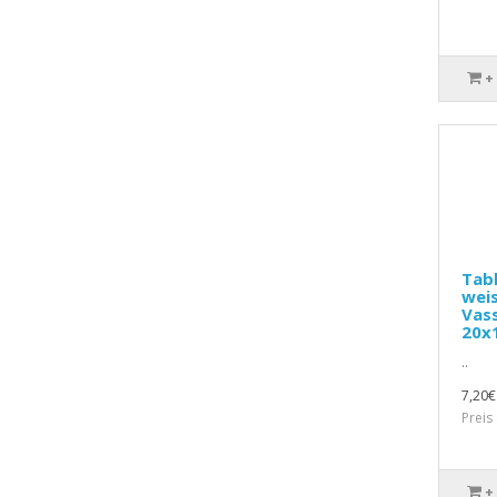
+
Tab
wei
Vas
20x
..
7,20€
Preis
+