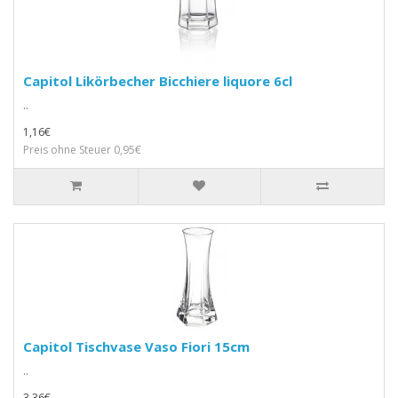
Capitol Likörbecher Bicchiere liquore 6cl
..
1,16€
Preis ohne Steuer 0,95€
Capitol Tischvase Vaso Fiori 15cm
..
3,36€