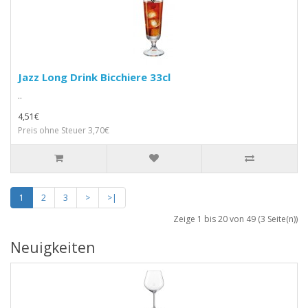
Jazz Long Drink Bicchiere 33cl
..
4,51€
Preis ohne Steuer 3,70€
1
2
3
>
>|
Zeige 1 bis 20 von 49 (3 Seite(n))
Neuigkeiten