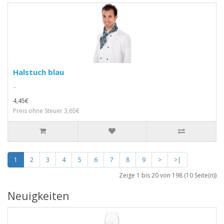
Halstuch blau
..
4,45€
Preis ohne Steuer 3,65€
1
2
3
4
5
6
7
8
9
>
>|
Zeige 1 bis 20 von 198 (10 Seite(n))
Neuigkeiten