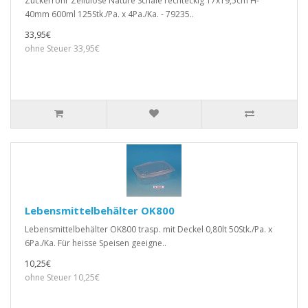
Zuckerrohr Zellulose Nature Schale rechteckig 17x19,5cm H-
40mm 600ml 125Stk./Pa. x 4Pa./Ka. - 79235..
33,95€
ohne Steuer 33,95€
Lebensmittelbehälter OK800
Lebensmittelbehälter OK800 trasp. mit Deckel 0,80lt 50Stk./Pa. x
6Pa./Ka. Für heisse Speisen geeigne..
10,25€
ohne Steuer 10,25€