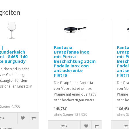
gkeiten
 |
Fantasia
Fanta
gunderkelch
Bratpfanne inox
Bratp
l - 8465-140
mit Pietra
mit P
ce Burgundy
Beschichtung 32cm
Besc
Padella inox con
Padel
Kelche sind in sehr
antiaderente
antia
Pietra
Pietr
ter Gestaltung.
gstauglich für den
Die Bratpfanne Fantasia
Die Bra
ssionellen Einsatz in
von Mepra ist eine inox
von Mep
Pfanne mit einer qualitativ
Pfanne 
sehr hochwertigen Pietra..
sehr ho
Steuer 4,70€
148,78€
106,45
ohne Steuer 121,95€
ohne S
+
+