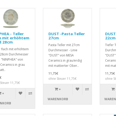
HEA - Teller
DUST -Pasta Teller
DUST 
h mit erhöhtem
27cm
22cm
d 28cm
Pasta Teller mit 27cm
Tiefer 
r flach mit erhöhtem
Durchmesser - Linie
Durchme
 28cm Durchmesser
"DUST" von MESA
"DUST"
ie "NINPHEA" von
Ceramics in grau/erdig
Ceramic
Ceramics in grau
mit mattierter Ober..
mit mat
tt..
11,75€
11,75€
€
ohne Steuer 11,75€
ohne S
Steuer 11,75€
+
+
WARENKORB
WAREN
NKORB