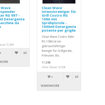
n Wave
Clean Wave
espender
Intensivreiniger für
ger RG 997 -
Grill Costro RG
ml Detergente
1086 mit
acchine da
Sprühpistole -
a
1000ml Detergente
potente per griglie
Clean Wave Costro Aktiv
RG 1086 ist ein
teuer 5,95€
gebrauchsfertiger
Reiniger für Grillgeräte,
+
Friteusen, Ba..
KORB
11,59€
ohne Steuer 9,50€
+
WARENKORB