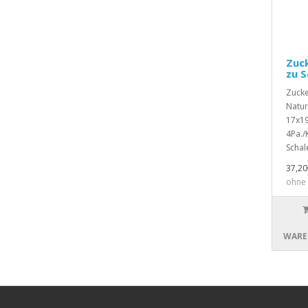
Zuc
zu S
Zucke
Natur
17x19
4Pa./
Schale
37,20
ohne 
WARE