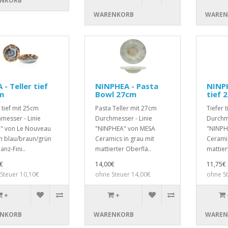
NKORB
WARENKORB
WAREN
 - Teller tief
NINPHEA - Pasta
NINPH
m
Bowl 27cm
tief 
 tief mit 25cm
Pasta Teller mit 27cm
Tiefer 
messer - Linie
Durchmesser - Linie
Durchme
" von Le Nouveau
"NINPHEA" von MESA
"NINPH
n blau/braun/grün
Ceramics in grau mit
Ceramic
anz-Fini..
mattierter Oberflä..
mattier
€
14,00€
11,75€
Steuer 10,10€
ohne Steuer 14,00€
ohne S
+
+
NKORB
WARENKORB
WAREN