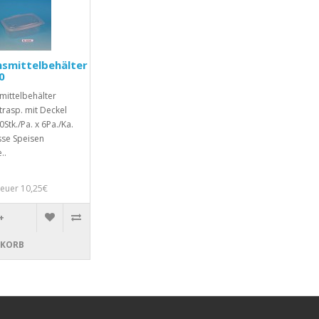
smittelbehälter
0
mittelbehälter
rasp. mit Deckel
0Stk./Pa. x 6Pa./Ka.
sse Speisen
..
teuer 10,25€
+
KORB