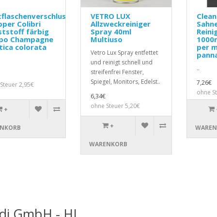
flaschenverschluss
VETRO LUX
Clea
per Colibri
Allzweckreiniger
Sahn
tstoff färbig
Spray 40ml
Reini
po Champagne
Multiuso
1000
tica colorata
per m
Vetro Lux Spray entfettet
pann
und reinigt schnell und
..
streifenfrei Fenster,
Spiegel, Monitors, Edelst..
7,26€
Steuer 2,95€
ohne S
6,34€
ohne Steuer 5,20€
+
+
NKORB
WAREN
WARENKORB
di GmbH - HI