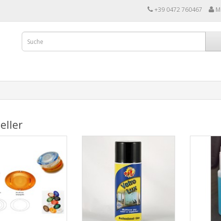
+39 0472 760467
M
eller