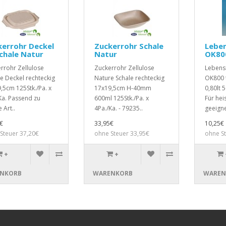
kerrohr Deckel
Zuckerrohr Schale
Leben
chale Natur
Natur
OK80
rrohr Zellulose
Zuckerrohr Zellulose
Lebens
e Deckel rechteckig
Nature Schale rechteckig
OK800 t
,5cm 125Stk./Pa. x
17x19,5cm H-40mm
0,80lt 5
Ka. Passend zu
600ml 125Stk./Pa. x
Für hei
 Art..
4Pa./Ka. - 79235..
geeigne
€
33,95€
10,25€
Steuer 37,20€
ohne Steuer 33,95€
ohne S
+
+
NKORB
WARENKORB
WAREN