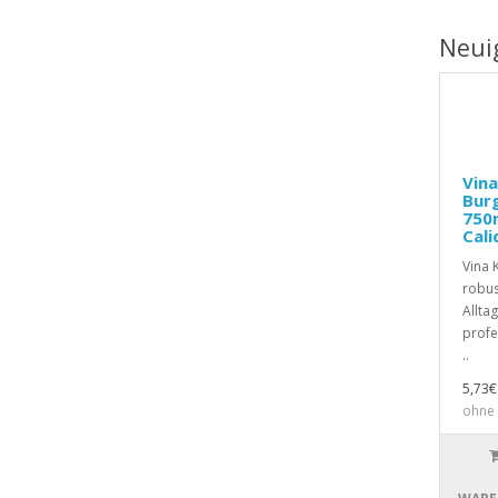
Neui
Vina
Bur
750m
Cali
Vina 
robus
Allta
profe
..
5,73€
ohne 