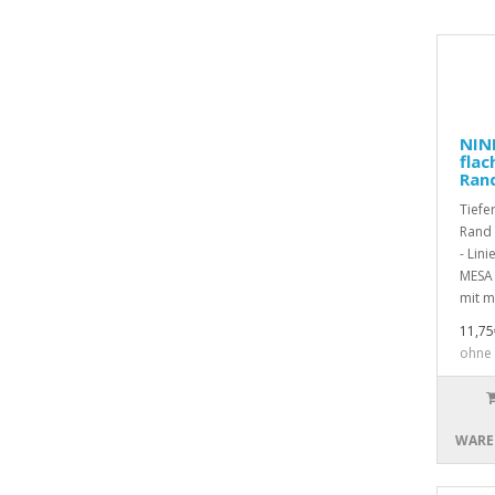
NINP
flac
Ran
Tiefe
Rand
- Lin
MESA 
mit ma
11,75
ohne 
WARE