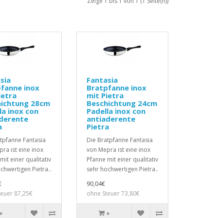
Zeige 1 bis 1 von 1 (1 Seite(n))
sia
Fantasia
fanne inox
Bratpfanne inox
ietra
mit Pietra
hichtung 28cm
Beschichtung 24cm
la inox con
Padella inox con
derente
antiaderente
a
Pietra
tpfanne Fantasia
Die Bratpfanne Fantasia
ra ist eine inox
von Mepra ist eine inox
mit einer qualitativ
Pfanne mit einer qualitativ
chwertigen Pietra..
sehr hochwertigen Pietra..
€
90,04€
teuer 87,25€
ohne Steuer 73,80€
+
+