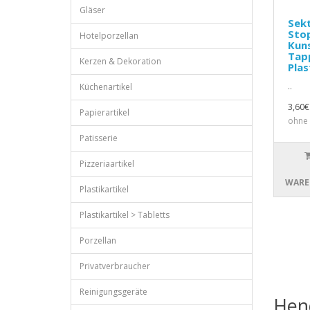
Gläser
Sekt
Stop
Hotelporzellan
Kuns
Tap
Kerzen & Dekoration
Plas
..
Küchenartikel
3,60€
Papierartikel
ohne 
Patisserie
Pizzeriaartikel
WARE
Plastikartikel
Plastikartikel > Tabletts
Porzellan
Privatverbraucher
Reinigungsgeräte
Hen