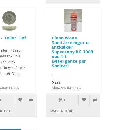
- Teller Tief
Clean Wave
Sanitärreiniger u.
Entkalker
Teller mit 22cm
Suprasany RG 3000
neu 1lt -
sser - Linie
Detergente per
 von MESA
Sanitari
s in grau/erdig
tierter Obe..
..
6,22€
teuer 11,75€
ohne Steuer 5,10€
+
+
KORB
WARENKORB