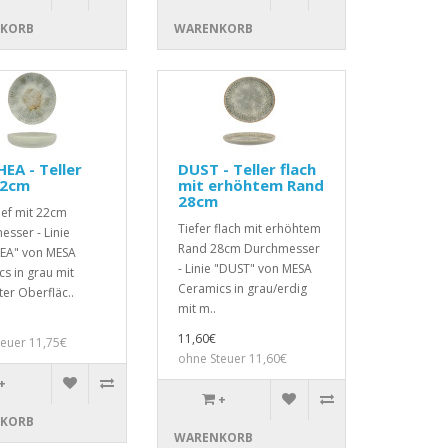
KORB
WARENKORB
EA - Teller
DUST - Teller flach
22cm
mit erhöhtem Rand
28cm
tief mit 22cm
Tiefer flach mit erhöhtem
sser - Linie
Rand 28cm Durchmesser
EA" von MESA
- Linie "DUST" von MESA
s in grau mit
Ceramics in grau/erdig
ter Oberfläc..
mit m..
11,60€
teuer 11,75€
ohne Steuer 11,60€
+
+
KORB
WARENKORB