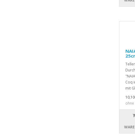
WARE
NAIA
25c
Teller
Durch
"NAIA
Coq i
mit Gl
10,10
ohne 
WARE