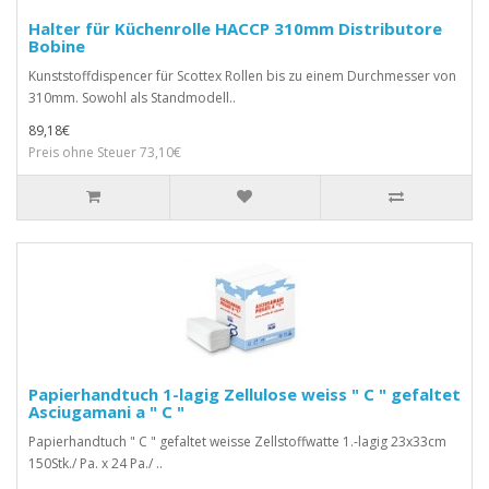
Halter für Küchenrolle HACCP 310mm Distributore
Bobine
Kunststoffdispencer für Scottex Rollen bis zu einem Durchmesser von
310mm. Sowohl als Standmodell..
89,18€
Preis ohne Steuer 73,10€
Papierhandtuch 1-lagig Zellulose weiss " C " gefaltet
Asciugamani a " C "
Papierhandtuch " C " gefaltet weisse Zellstoffwatte 1.-lagig 23x33cm
150Stk./ Pa. x 24 Pa./ ..