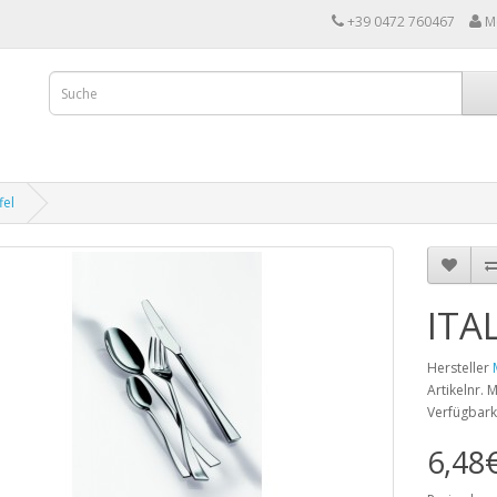
+39 0472 760467
M
fel
ITAL
Hersteller
Artikelnr.
Verfügbark
6,48