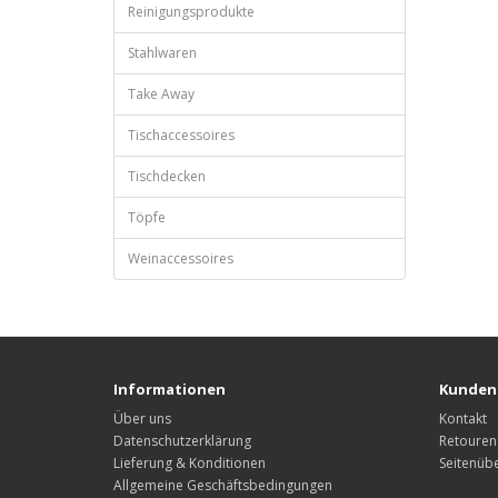
Reinigungsprodukte
Stahlwaren
Take Away
Tischaccessoires
Tischdecken
Töpfe
Weinaccessoires
Informationen
Kunden
Über uns
Kontakt
Datenschutzerklärung
Retouren
Lieferung & Konditionen
Seitenübe
Allgemeine Geschäftsbedingungen