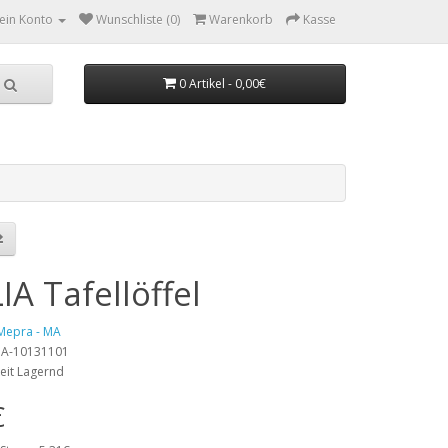
ein Konto
Wunschliste (0)
Warenkorb
Kasse
0 Artikel - 0,00€
IA Tafellöffel
Mepra - MA
 MA-10131101
eit Lagernd
€