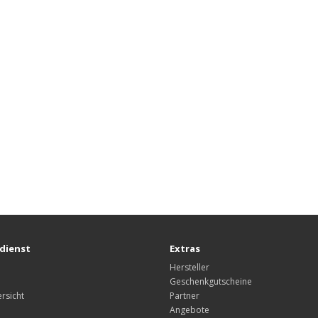
dienst
Extras
Hersteller
Geschenkgutscheine
rsicht
Partner
Angebote