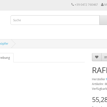
+39 0472 760467
M
höpfer
reibung
RAF
Hersteller
Artikelnr.
Verfügbark
55,2