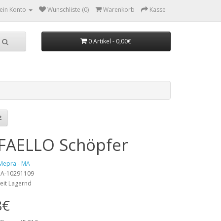
ein Konto
Wunschliste (0)
Warenkorb
Kasse
0 Artikel - 0,00€
FAELLO Schöpfer
Mepra - MA
 MA-10291109
eit Lagernd
8€