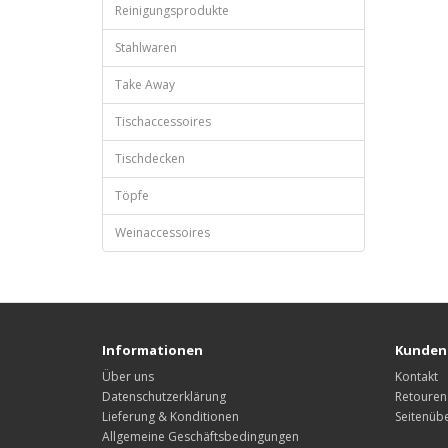
Reinigungsprodukte
Stahlwaren
Take Away
Tischaccessoires
Tischdecken
Töpfe
Weinaccessoires
Informationen
Kunden
Über uns
Kontakt
Datenschutzerklärung
Retouren
Lieferung & Konditionen
Seitenübe
Allgemeine Geschäftsbedingungen