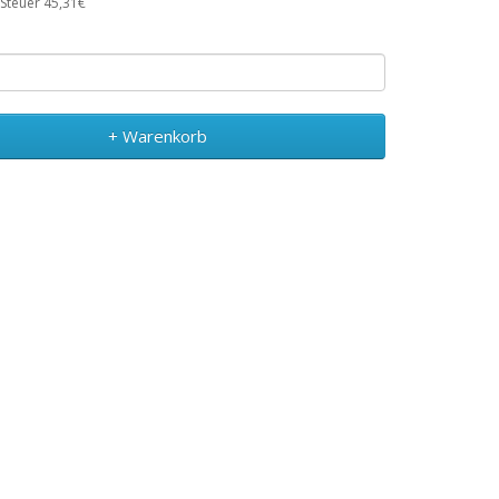
 Steuer 45,31€
+ Warenkorb