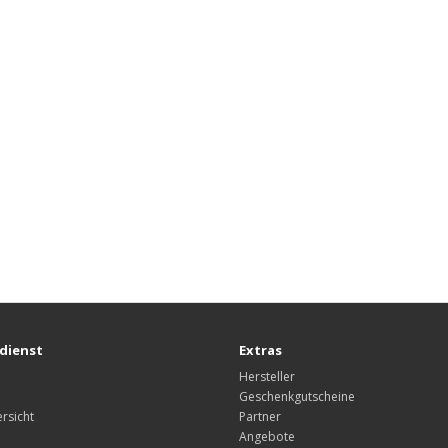
dienst
Extras
Hersteller
Geschenkgutscheine
rsicht
Partner
Angebote