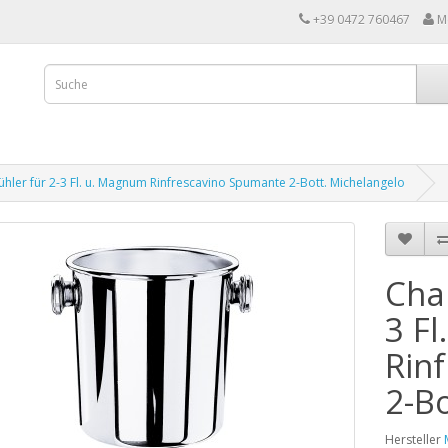
+39 0472 760467
M
ler für 2-3 Fl. u. Magnum Rinfrescavino Spumante 2-Bott. Michelangelo
Cha
3 F
Rin
2-B
Hersteller