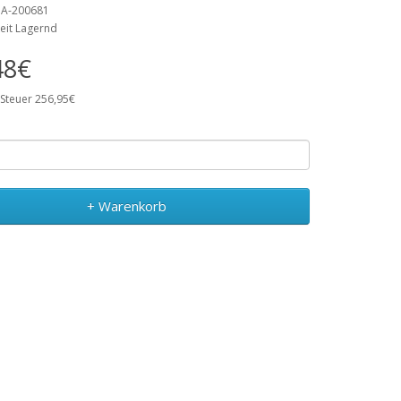
 MA-200681
eit Lagernd
48€
 Steuer 256,95€
+ Warenkorb