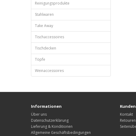
Reinigungsprodukte
Stahlwaren
Take Away
Tischaccessoires
Tischdecken
Töpfe
Weinaccessoires
Informationen
Kunden
Über uns
Kontakt
Datenschutzerklärung
Retouren
Lieferung & Konditionen
Seitenübe
Allgemeine Geschäftsbedingungen