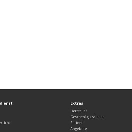
dienst
Extras
Hersteller
Geschenkgutscheine
rsicht
Partner
Angebote