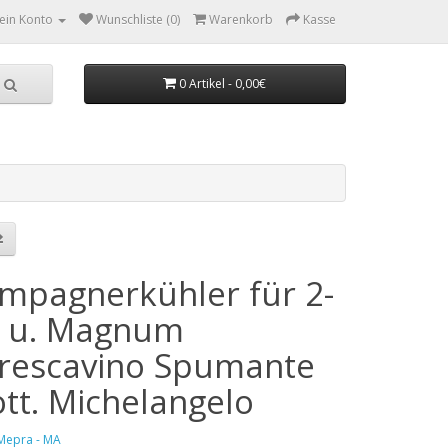
ein Konto
Wunschliste (0)
Warenkorb
Kasse
0 Artikel - 0,00€
mpagnerkühler für 2-
l. u. Magnum
frescavino Spumante
ott. Michelangelo
Mepra - MA