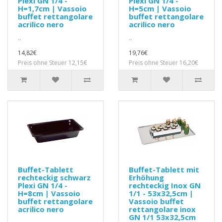
Plexi GN 1/4 -
Plexi GN 1/4 -
H=1,7cm | Vassoio
H=5cm | Vassoio
buffet rettangolare
buffet rettangolare
acrilico nero
acrilico nero
..
..
14,82€
19,76€
Preis ohne Steuer 12,15€
Preis ohne Steuer 16,20€
Buffet-Tablett
Buffet-Tablett mit
rechteckig schwarz
Erhöhung
Plexi GN 1/4 -
rechteckig Inox GN
H=8cm | Vassoio
1/1 - 53x32,5cm |
buffet rettangolare
Vassoio buffet
acrilico nero
rettangolare inox
GN 1/1 53x32,5cm