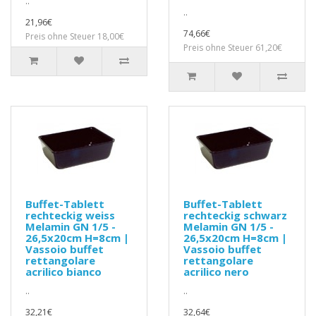
..
..
21,96€
74,66€
Preis ohne Steuer 18,00€
Preis ohne Steuer 61,20€
Buffet-Tablett
Buffet-Tablett
rechteckig weiss
rechteckig schwarz
Melamin GN 1/5 -
Melamin GN 1/5 -
26,5x20cm H=8cm |
26,5x20cm H=8cm |
Vassoio buffet
Vassoio buffet
rettangolare
rettangolare
acrilico bianco
acrilico nero
..
..
32,21€
32,64€