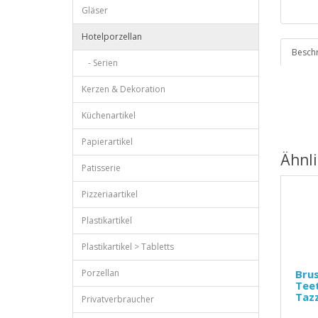
Gläser
Hotelporzellan
Besch
- Serien
Kerzen & Dekoration
Küchenartikel
Papierartikel
Ähnl
Patisserie
Pizzeriaartikel
Plastikartikel
Plastikartikel > Tabletts
Porzellan
Brus
Teet
Tazz
Privatverbraucher
..