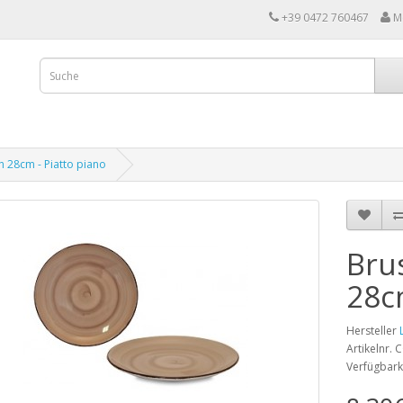
+39 0472 760467
M
ch 28cm - Piatto piano
Brus
28c
Hersteller
Artikelnr.
Verfügbark