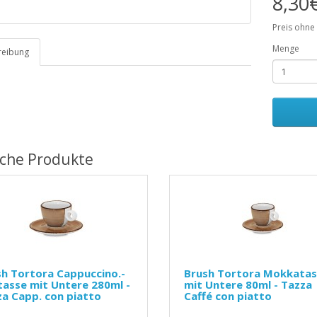
8,30
Preis ohne
Menge
reibung
iche Produkte
h Tortora Cappuccino.-
Brush Tortora Mokkatas
asse mit Untere 280ml -
mit Untere 80ml - Tazza
a Capp. con piatto
Caffé con piatto
..