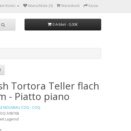
ein Konto
Wunschliste (0)
Warenkorb
Kasse
0 Artikel - 0,00€
h Tortora Teller flach
m - Piatto piano
LE NOUVEAU COQ - COQ
 COQ-508768
eit Lagernd