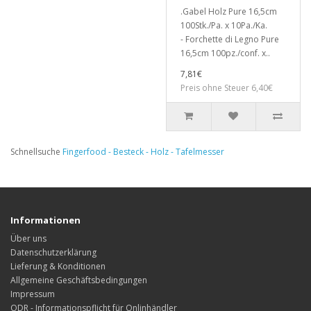
.Gabel Holz Pure 16,5cm
100Stk./Pa. x 10Pa./Ka.
- Forchette di Legno Pure
16,5cm 100pz./conf. x..
7,81€
Preis ohne Steuer 6,40€
Schnellsuche
Fingerfood - Besteck - Holz - Tafelmesser
Informationen
Über uns
Datenschutzerklärung
Lieferung & Konditionen
Allgemeine Geschäftsbedingungen
Impressum
ODR - Informationspflicht für Onlinhändler