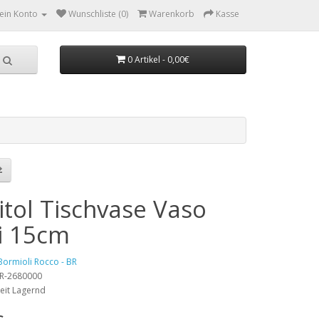
ein Konto
Wunschliste (0)
Warenkorb
Kasse
0 Artikel - 0,00€
itol Tischvase Vaso
ri 15cm
Bormioli Rocco - BR
 BR-2680000
eit Lagernd