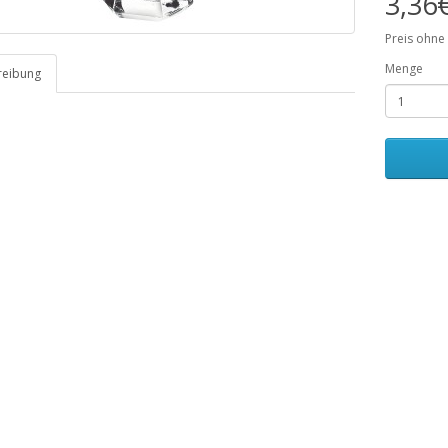
3,36
Preis ohne
Menge
reibung