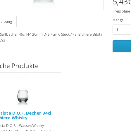
5,43
Preis ohne
Menge
reibung
Saftbecher 46cl H-120mm D-8,7cm 6 Stück / Pa. Bichiere Bibita
693
iche Produkte
ista D.O.F. Becher 34cl
hiere Whisky
sta D.O.F. - Wasser/Whisky