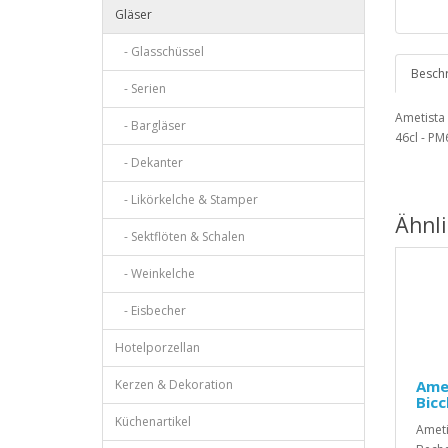
Gläser
- Glasschüssel
Besch
- Serien
Ametista 
- Bargläser
46cl - PM
- Dekanter
- Likörkelche & Stamper
Ähnl
- Sektflöten & Schalen
- Weinkelche
- Eisbecher
Hotelporzellan
Kerzen & Dekoration
Amet
Bicc
Küchenartikel
Ameti