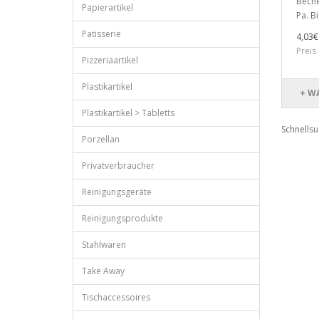
Beche
Papierartikel
Pa. B
Patisserie
4,03€
Preis
Pizzeriaartikel
Plastikartikel
+ W
Plastikartikel > Tabletts
Schnells
Porzellan
Privatverbraucher
Reinigungsgeräte
Reinigungsprodukte
Stahlwaren
Take Away
Tischaccessoires