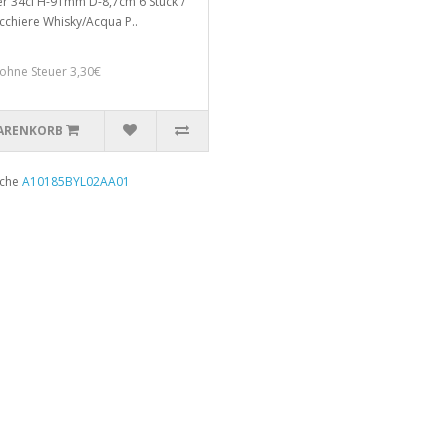
r 34cl H-91mm D-8,7cm 6 Stück /
icchiere Whisky/Acqua P..
 ohne Steuer 3,30€
ARENKORB
uche
A10185BYL02AA01