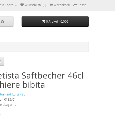
ein Konto
Wunschliste (0)
Warenkorb
Kasse
0 Artikel - 0,00€
tista Saftbecher 46cl
hiere bibita
Bormioli Luigi - BL
BL-10185/01
eit Lagernd