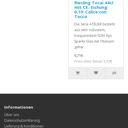
Riesling Tocai 44cl
mit CE.-Eichung
0,1lt Calice con
Tacca
Die Serie ATELIER besteht
aus sehr robustem,
trasparentem SON. hyx
Sparkx Glas mit Titanium
gehär..
6,71€
Preis ohne Steuer 5,50€
Informationen
Über uns
Datenschutzerklärung
Lieferung & Konditionen