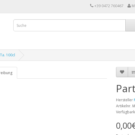
+39 0472 760467
M
Ta. 100cl
reibung
Part
Hersteller
Artikelnr.
Verfügbark
0,00