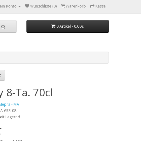
ein Konto
Wunschliste (0)
Warenkorb
Kasse
0 Artikel - 0,00€
 8-Ta. 70cl
Mepra - MA
 MA-653-08
eit Lagernd
€