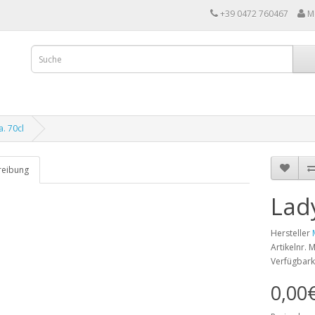
+39 0472 760467
M
a. 70cl
reibung
Lady
Hersteller
Artikelnr.
Verfügbark
0,00