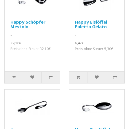
Happy Schöpfer
Happy Eislöffel
Mestolo
Paletta Gelato
..
..
39,16€
6,47€
Preis ohne Steuer 32,10€
Preis ohne Steuer 5,30€