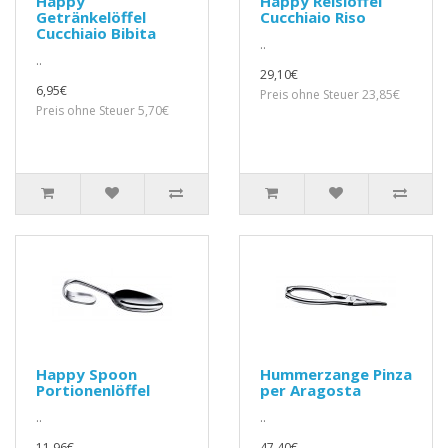
Happy
Happy Reislöffel
Getränkelöffel
Cucchiaio Riso
Cucchiaio Bibita
..
..
29,10€
6,95€
Preis ohne Steuer 23,85€
Preis ohne Steuer 5,70€
Happy Spoon
Hummerzange Pinza
Portionenlöffel
per Aragosta
..
..
11,96€
47,40€