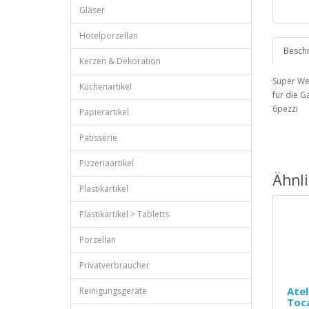
Gläser
Hotelporzellan
Besch
Kerzen & Dekoration
Super We
Küchenartikel
für die G
6pezzi
Papierartikel
Patisserie
Pizzeriaartikel
Ähnl
Plastikartikel
Plastikartikel > Tabletts
Porzellan
Privatverbraucher
Atel
Reinigungsgeräte
Toca