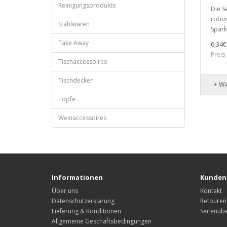
Reinigungsprodukte
Die S
robus
Stahlwaren
Spark
Take Away
6,34€
Preis
Tischaccessoires
Tischdecken
+ W
Töpfe
Weinaccessoires
Informationen
Kunden
Über uns
Kontakt
Datenschutzerklärung
Retouren
Lieferung & Konditionen
Seitenübe
Allgemeine Geschäftsbedingungen