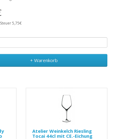
€
 Steuer 5,75€
+ Warenkorb
dy
Atelier Weinkelch Riesling
o
Tocai 44cl mit CE.-Eichung