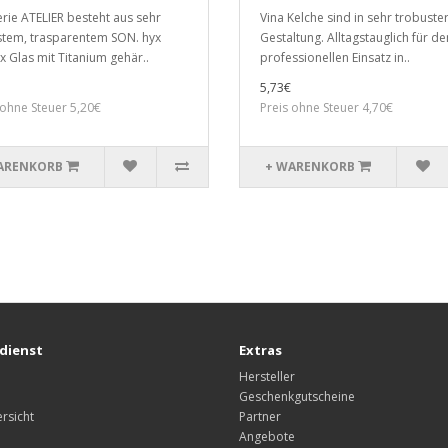
erie ATELIER besteht aus sehr
Vina Kelche sind in sehr trobuste
tem, trasparentem SON. hyx
Gestaltung. Alltagstauglich für de
x Glas mit Titanium gehär..
professionellen Einsatz in..
5,73€
 ohne Steuer 5,20€
Preis ohne Steuer 4,70€
ARENKORB
+ WARENKORB
dienst
Extras
Hersteller
Geschenkgutscheine
rsicht
Partner
Angebote