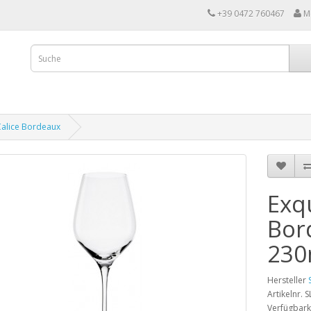
+39 0472 760467
M
alice Bordeaux
Exq
Bor
230
Hersteller
Artikelnr. 
Verfügbark