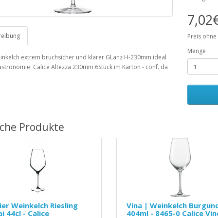
7,02
reibung
Preis ohne
Menge
inkelch extrem bruchsicher und klarer GLanz H-230mm ideal
astronomie Calice Altezza 230mm 6Stück im Karton - conf. da
iche Produkte
ier Weinkelch Riesling
Vina | Weinkelch Burgun
i 44cl - Calice
404ml - 8465-0 Calice Vin