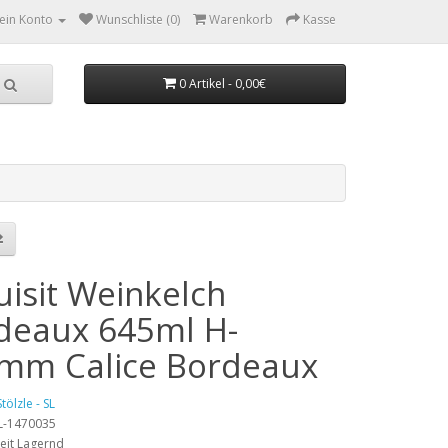
ein Konto
Wunschliste (0)
Warenkorb
Kasse
0 Artikel - 0,00€
uisit Weinkelch
deaux 645ml H-
mm Calice Bordeaux
Stölzle - SL
SL-1470035
eit Lagernd