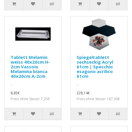
Tablett Melamin
Spiegeltablett
weiss 40x20cm H-
sechseckig Acryl
2cm Vassoio
61cm | Specchio
Melamina bianca
esagono acrilico
40x20cm A-2cm
61cm
..
..
8,85€
228,14€
Preis ohne Steuer 7,25€
Preis ohne Steuer 187,00€