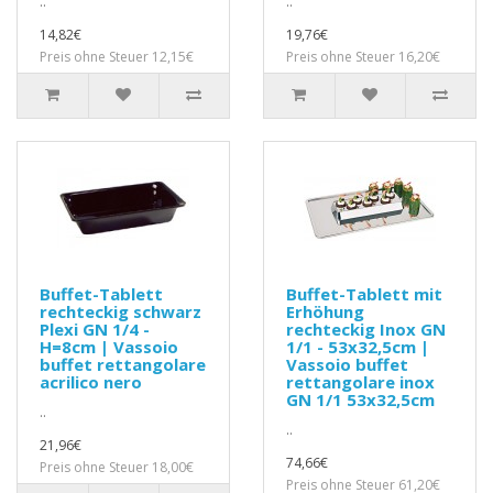
..
..
14,82€
19,76€
Preis ohne Steuer 12,15€
Preis ohne Steuer 16,20€
Buffet-Tablett
Buffet-Tablett mit
rechteckig schwarz
Erhöhung
Plexi GN 1/4 -
rechteckig Inox GN
H=8cm | Vassoio
1/1 - 53x32,5cm |
buffet rettangolare
Vassoio buffet
acrilico nero
rettangolare inox
GN 1/1 53x32,5cm
..
..
21,96€
74,66€
Preis ohne Steuer 18,00€
Preis ohne Steuer 61,20€