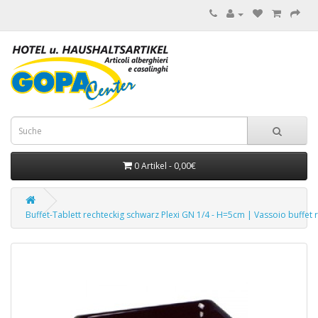
0 Artikel - 0,00€
Buffet-Tablett rechteckig schwarz Plexi GN 1/4 - H=5cm | Vassoio buffet r