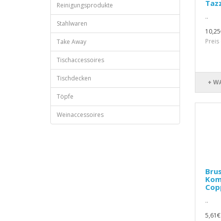
Tazz
Reinigungsprodukte
..
Stahlwaren
10,25
Preis
Take Away
Tischaccessoires
Tischdecken
+ W
Töpfe
Weinaccessoires
Brus
Kom
Cop
..
5,61€