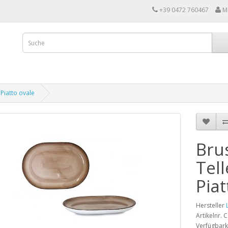
+39 0472 760467
M
 Piatto ovale
Bru
Tell
Piat
Hersteller
Artikelnr.
Verfügbark