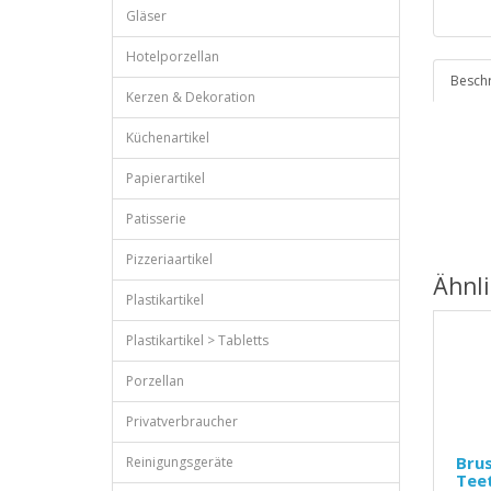
Gläser
Hotelporzellan
Besch
Kerzen & Dekoration
Küchenartikel
Papierartikel
Patisserie
Pizzeriaartikel
Ähnl
Plastikartikel
Plastikartikel > Tabletts
Porzellan
Privatverbraucher
Brus
Reinigungsgeräte
Teet