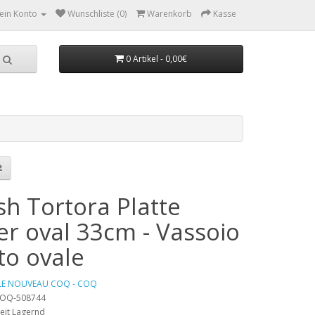
ein Konto
Wunschliste (0)
Warenkorb
Kasse
0 Artikel - 0,00€
sh Tortora Platte
er oval 33cm - Vassoio
to ovale
LE NOUVEAU COQ - COQ
 COQ-508744
eit Lagernd