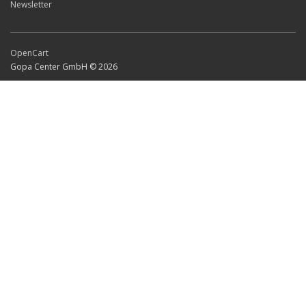
Newsletter
OpenCart
Gopa Center GmbH © 2026