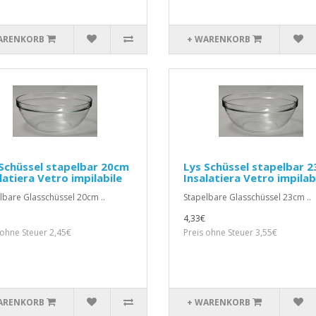
ARENKORB
+ WARENKORB
Schüssel stapelbar 20cm
Lys Schüssel stapelbar 
latiera Vetro impilabile
Insalatiera Vetro impilab
lbare Glasschüssel 20cm ..
Stapelbare Glasschüssel 23cm ..
4,33€
 ohne Steuer 2,45€
Preis ohne Steuer 3,55€
ARENKORB
+ WARENKORB