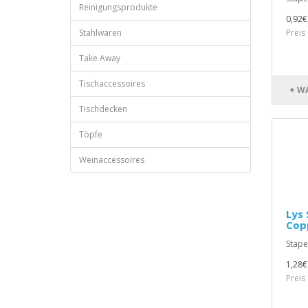
Reinigungsprodukte
0,92€
Stahlwaren
Preis
Take Away
Tischaccessoires
+ W
Tischdecken
Töpfe
Weinaccessoires
Lys 
Copp
Stape
1,28€
Preis