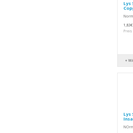
Lys 
Cop
Norma
1,83€
Preis
+ W
Lys 
Insa
NOrma