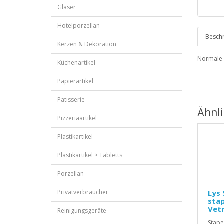
Gläser
Hotelporzellan
Besch
Kerzen & Dekoration
Normale 
Küchenartikel
Papierartikel
Patisserie
Ähnl
Pizzeriaartikel
Plastikartikel
Plastikartikel > Tabletts
Porzellan
Privatverbraucher
Lys 
sta
Vetr
Reinigungsgeräte
Stape