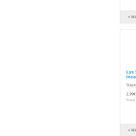
+ W
Lys 
Insa
Stape
2,99€
Preis
+ W