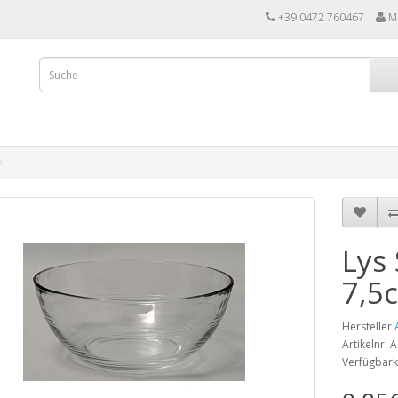
+39 0472 760467
M
Lys
7,5
Hersteller
Artikelnr.
Verfügbark