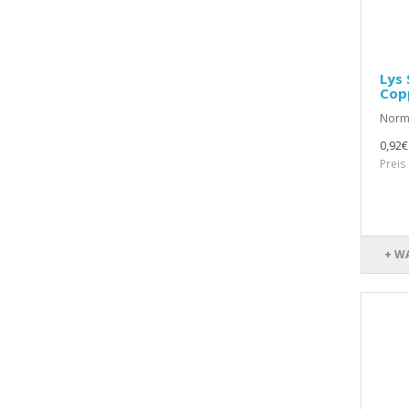
Lys 
Cop
Norma
0,92€
Preis
+ W