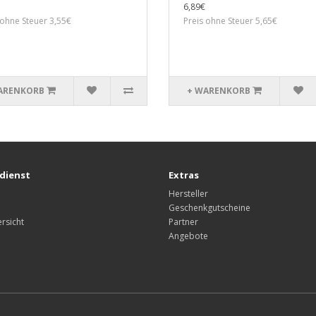
6,89€
 ohne Steuer 3,55€
Preis ohne Steuer 5,65€
ARENKORB
+ WARENKORB
dienst
Extras
Hersteller
Geschenkgutscheine
rsicht
Partner
Angebote