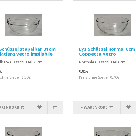
Schüssel stapelbar 31cm
Lys Schüssel normal 6cm
latiera Vetro impilabile
Coppetta Vetro
lbare Glasschüssel 31cm ..
Normale Glasschüssel 6cm ..
€
0,85€
 ohne Steuer 8,30€
Preis ohne Steuer 0,70€
ARENKORB
+ WARENKORB