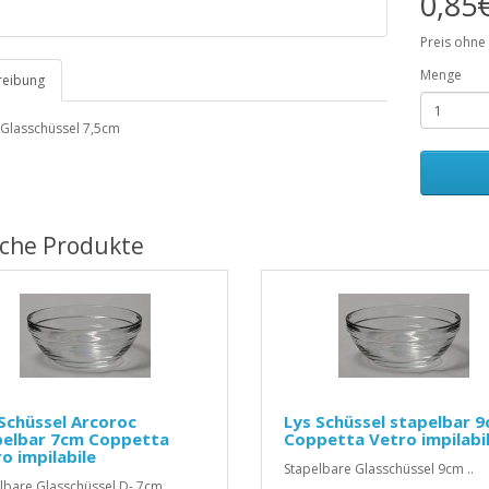
0,85
Preis ohne
Menge
reibung
Glasschüssel 7,5cm
iche Produkte
Schüssel Arcoroc
Lys Schüssel stapelbar 
pelbar 7cm Coppetta
Coppetta Vetro impilabi
o impilabile
Stapelbare Glasschüssel 9cm ..
lbare Glasschüssel D- 7cm ..